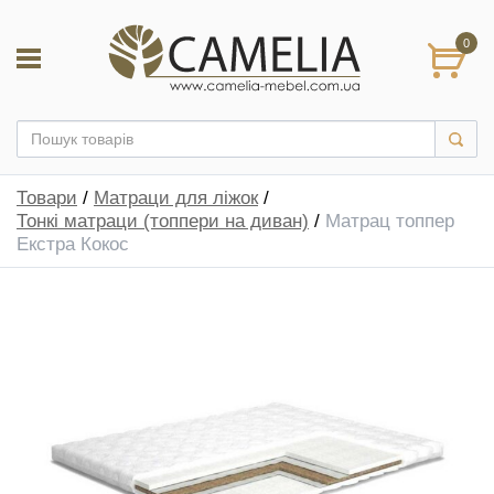
0
Товари
/
Матраци для ліжок
/
Тонкі матраци (топпери на диван)
/
Матрац топпер
Екстра Кокос