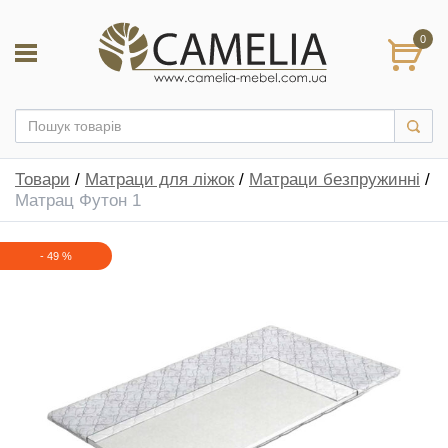
0
Товари
/
Матраци для ліжок
/
Матраци безпружинні
/
Матрац Футон 1
-
49
%