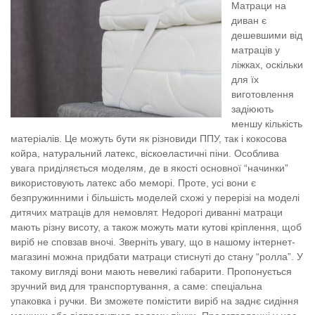
Матраци на
диван є
дешевшими від
матраців у
ліжках, оскільки
для їх
виготовлення
задіюють
меншу кількість
матеріалів. Це можуть бути як різновиди ППУ, так і кокосова
койра, натуральний латекс, віскоеластичні піни. Особлива
увага приділяється моделям, де в якості основної “начинки”
використовують латекс або меморі. Проте, усі вони є
безпружинними і більшість моделей схожі у перерізі на
моделі
дитячих матраців
для немовлят. Недорогі диванні матраци
мають різну висоту, а також можуть мати кутові кріплення, щоб
виріб не сповзав вночі. Зверніть увагу, що в нашому інтернет-
магазині можна придбати матраци стиснуті до стану “ролла”. У
такому вигляді вони мають невеликі габарити. Пропонується
зручний вид для транспортування, а саме: спеціальна
упаковка і ручки. Ви зможете помістити виріб на заднє сидіння