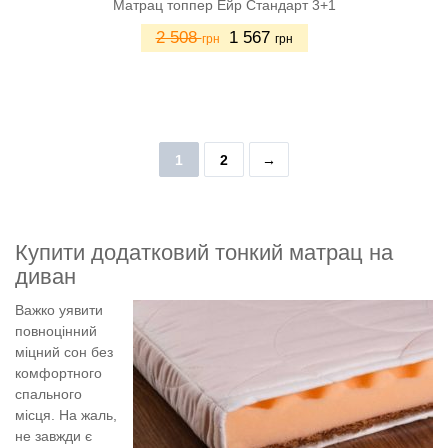
Матрац топпер Ейр Стандарт 3+1
2 508
1 567
грн
грн
1
2
→
Купити додатковий тонкий матрац на
диван
Важко уявити
повноцінний
міцний сон без
комфортного
спального
місця. На жаль,
не завжди є