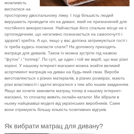
можливість
виспатися на
просторому двоспальному ліжку. І тоді більшість людей
вирушають проводити ніч на дивані, який не призначений для
постійного використання. Найчастіше його спальне місце не є
ортопедичним, що негативно позначається на самопочутті і
здоров’ї хребта. А що, якщо у вас допізна затримуються гості і
їх треба кудись покласти спати? На допомогу приходять
матраци для диванів. Також їх можна зустріти під назвою
“футон” і “топпер”. По суті, це один і той же виріб, що має різні
корені. У нашому інтернет-магазині можна знайти великий
асортимент матраців на диван на будь-який смак. Вироби
виготовляються з різних матеріалів, в різних розмірах, мають
різні властивості і здатні впоратися з тим або іншим завданням.
Якщо ви хочете замовити матрац топер в нашому інтернет-
магазині, то спочатку вивчіть онлайн-каталог. Ми зібрали в
ньому найцікавіші моделі від українських виробників. Саме
вони отримують більшу кількість позитивних відгуків.
Як вибрати матрац для дивану?