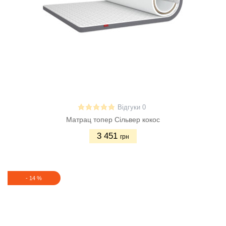
Відгуки 0
Матрац топер Сільвер кокос
3 451
грн
-
14
%