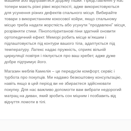
машини або відправитися додому пішки. Представленні у нас
топери мають різні рівні жорсткості, адже використовуються
для усунення різних дефектів спального місця. Вибирайте
товари з використанням кокосової койри, якщо спальному
місцю треба надати жорсткість або усунути “продавлені” місця,
розрівняти стики. Пінополіуританові піни здатний оновити
ортопедичний ефект. Меморі робить місце м’якшим і
підлаштовується під контури вашого тіла, адаптується під
температуру. Латекс надає пружність, сприяє вільній
циркуляції повітря і піклується про ваш хребет, адже дуже
добре підтримує його.
Магазин меблів Камелія – це передусім комфорт, сервіс і
турбота про покупців. Ми надамо безкоштовну консультацію,
навіть якщо в цей період ви не збираєтеся здійснювати
покупку. Для нас важливо допомогти вам вибрати недорогий
матрац на диван, який зробить сон міцним і позбавить від
відчуття ломоти в тілі.