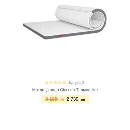
Відгуки 0
Матрац топер Сільвер Термофелт
3 185
2 739
грн
грн