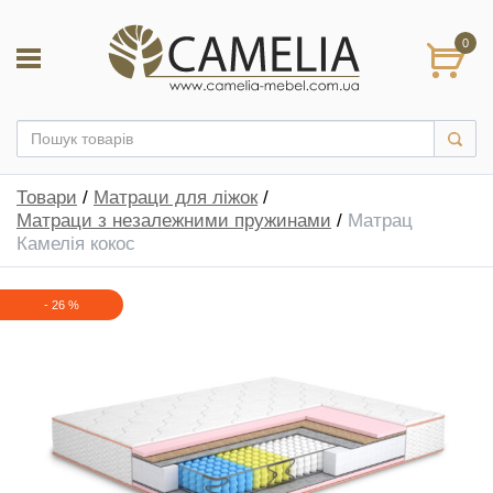
0
Товари
/
Матраци для ліжок
/
Матраци з незалежними пружинами
/
Матрац
Камелія кокос
-
26
%