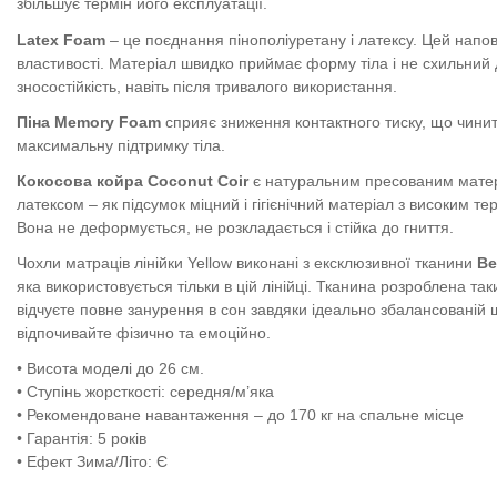
збільшує термін його експлуатації.
Latex Foam
– це поєднання пінополіуретану і латексу. Цей напов
властивості. Матеріал швидко приймає форму тіла і не схильний 
зносостійкість, навіть після тривалого використання.
Піна Memory Foam
сприяє зниження контактного тиску, що чини
максимальну підтримку тіла.
Кокосова койра Coconut Coir
є натуральним пресованим матері
латексом – як підсумок міцний і гігієнічний матеріал з високим т
Вона не деформується, не розкладається і стійка до гниття.
Чохли матраців лінійки Yellow виконані з ексклюзивної тканини
Be
яка використовується тільки в цій лінійці. Тканина розроблена т
відчуєте повне занурення в сон завдяки ідеально збалансованій 
відпочивайте фізично та емоційно.
• Висота моделі до 26 см.
• Ступінь жорсткості: середня/м’яка
• Рекомендоване навантаження – до 170 кг на спальне місце
• Гарантія: 5 років
• Ефект Зима/Літо: Є