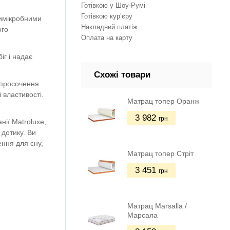
Готівкою у Шоу-Румі
Готівкою кур’єру
тимікробними
Накладний платіж
ого
Оплата на карту
г і надає
Схожі товари
 просочення
 властивості.
Матрац топер Оранж
3 982
грн
ії Matroluxe,
 дотику. Ви
ення для сну,
Матрац топер Стріт
3 451
грн
Матрац Marsalla /
Марсала