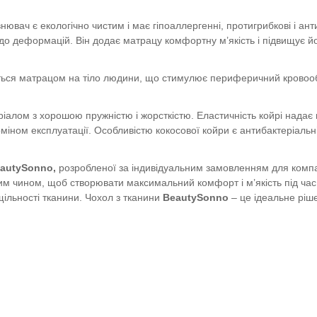
нювач є екологічно чистим і має гіпоаллергенні, протигрибкові і ан
до деформацій. Він додає матрацу комфортну м’якість і підвищує й
ться матрацом на тіло людини, що стимулює периферичний кровообі
алом з хорошою пружністю і жорсткістю. Еластичність койрі надає
ерміном експлуатації. Особливістю кокосової койри є антибактеріальні
autySonno,
розробленої за індивідуальним замовленням для компан
аким чином, щоб створювати максимальний комфорт і м’якість під час
щільності тканини. Чохол з тканини
BeautySonno
– це ідеальне ріш