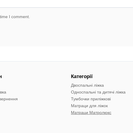
 time I comment.
н
Категорії
Двоспальні ліжка
авка
Односпальні та дитячі ліжка
овернення
Тумбочки приліжкові
Матраци для ліжок
Матраци Матролюкс