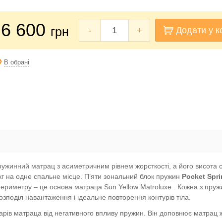
6 600
грн
-
+
Додати у к
В обрані
ружинний матрац з асиметричним рівнем жорсткості, а його висота 
г на одне спальне місце. П’яти зональний блок пружин
Pocket Spr
периметру – це основа матраца Sun Yellow Matroluxe . Кожна з пру
озподіл навантаження і ідеальне повторення контурів тіла.
арів матраца від негативного впливу пружин. Він доповнює матрац ж