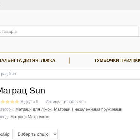
АЛЬНІ ТА ДИТЯЧІ ЛІЖКА
ТУМБОЧКИ ПРИЛІЖК
трац Sun
Матрац Sun
Відгуки 0
Артикул:
matrats-sun
тегорії:
Матраци для ліжок
,
Матраци з незалежними пружинами
ренд:
Матраци Матролюкс
озмір