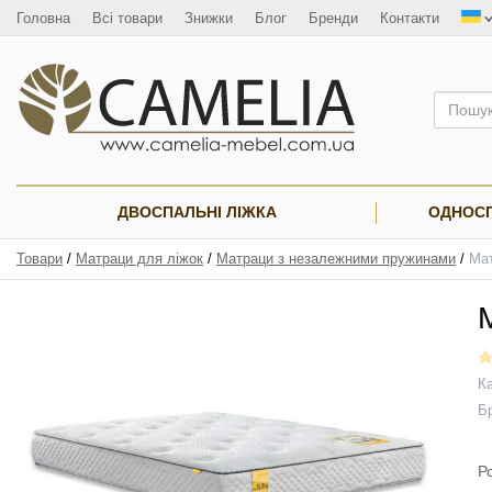
Головна
Всі товари
Знижки
Блог
Бренди
Контакти
ДВОСПАЛЬНІ ЛІЖКА
ОДНОСП
Товари
/
Матраци для ліжок
/
Матраци з незалежними пружинами
/
Ма
Ка
Б
Р