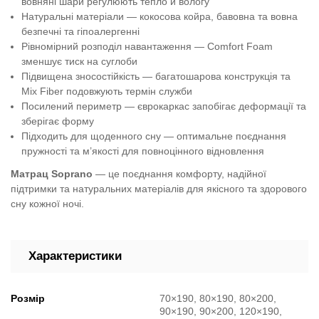
вовняні шари регулюють тепло й вологу
Натуральні матеріали — кокосова койра, бавовна та вовна
безпечні та гіпоалергенні
Рівномірний розподіл навантаження — Comfort Foam
зменшує тиск на суглоби
Підвищена зносостійкість — багатошарова конструкція та
Mix Fiber подовжують термін служби
Посилений периметр — єврокаркас запобігає деформації та
зберігає форму
Підходить для щоденного сну — оптимальне поєднання
пружності та м’якості для повноцінного відновлення
Матрац Soprano
— це поєднання комфорту, надійної
підтримки та натуральних матеріалів для якісного та здорового
сну кожної ночі.
Характеристики
Розмір
70×190, 80×190, 80×200,
90×190, 90×200, 120×190,