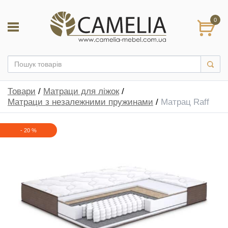
0
Товари
/
Матраци для ліжок
/
Матраци з незалежними пружинами
/
Матрац Raff
-
20
%