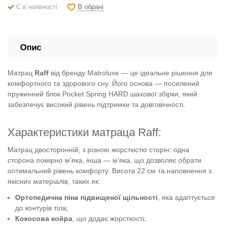
В обрані
Є в наявності
Опис
Матрац
Raff
від бренду Matroluxe — це ідеальне рішення для
комфортного та здорового сну. Його основа — посилений
пружинний блок Pocket Spring HARD шахової збірки, який
забезпечує високий рівень підтримки та довговічності.
Характеристики матраца Raff:
Матрац двосторонній, з різною жорсткістю сторін: одна
сторона помірно м’яка, інша — м’яка, що дозволяє обрати
оптимальний рівень комфорту. Висота 22 см та наповнення з
якісних матеріалів, таких як:
Ортопедична піна підвищеної щільності
, яка адаптується
до контурів тіла;
Кокосова койра
, що додає жорсткості;